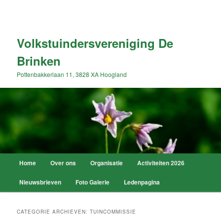
Spring
Spring
naar
naar
Zoek
de
de
primaire
secundaire
Volkstuindersvereniging De
inhoud
inhoud
Brinken
Pottenbakkerlaan 11, 3828 XA Hoogland
Hoofdmenu
Home
Over ons
Organisatie
Activiteiten 2026
Nieuwsbrieven
Foto Galerie
Ledenpagina
CATEGORIE ARCHIEVEN:
TUINCOMMISSIE