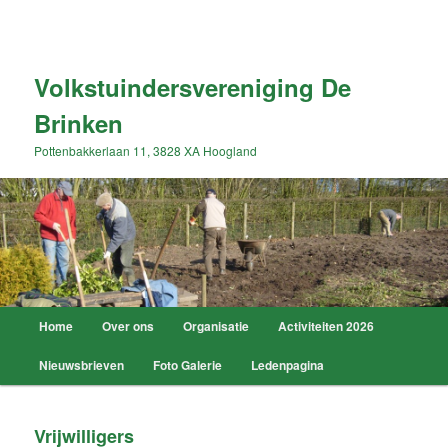
Spring
naar
Zoek
de
primaire
Volkstuindersvereniging De
inhoud
Brinken
Pottenbakkerlaan 11, 3828 XA Hoogland
Hoofdmenu
Home
Over ons
Organisatie
Activiteiten 2026
Nieuwsbrieven
Foto Galerie
Ledenpagina
Vrijwilligers