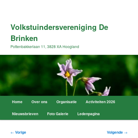
Spring
naar
Zoek
de
primaire
Volkstuindersvereniging De
inhoud
Brinken
Pottenbakkerlaan 11, 3828 XA Hoogland
Hoofdmenu
Home
Over ons
Organisatie
Activiteiten 2026
Nieuwsbrieven
Foto Galerie
Ledenpagina
Bericht
←
Vorige
Volgende
→