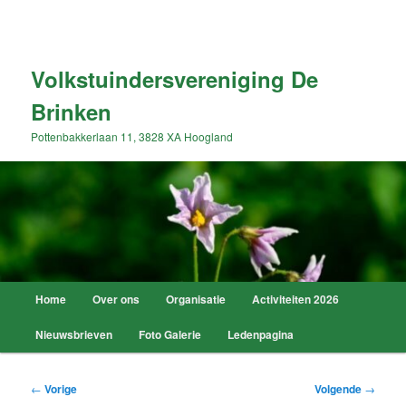
Spring
naar
Zoek
de
primaire
Volkstuindersvereniging De
inhoud
Brinken
Pottenbakkerlaan 11, 3828 XA Hoogland
Hoofdmenu
Home
Over ons
Organisatie
Activiteiten 2026
Nieuwsbrieven
Foto Galerie
Ledenpagina
Bericht
←
Vorige
Volgende
→