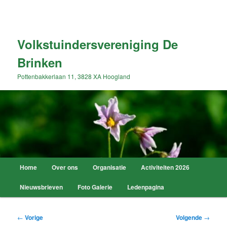
Spring
naar
Zoek
de
primaire
Volkstuindersvereniging De
inhoud
Brinken
Pottenbakkerlaan 11, 3828 XA Hoogland
Hoofdmenu
Home
Over ons
Organisatie
Activiteiten 2026
Nieuwsbrieven
Foto Galerie
Ledenpagina
Bericht
←
Vorige
Volgende
→